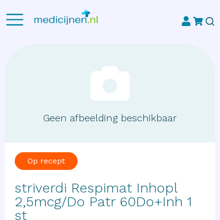
Geen afbeelding beschikbaar
Op recept
striverdi Respimat Inhopl
2,5mcg/Do Patr 60Do+Inh 1
st