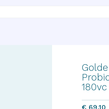
Golde
Probio
180vc
€ 69,10