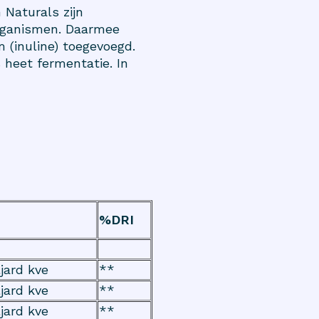
 Naturals zijn
rganismen. Daarmee
m (inuline) toegevoegd.
 heet fermentatie. In
%DRI
ljard kve
**
ljard kve
**
ljard kve
**