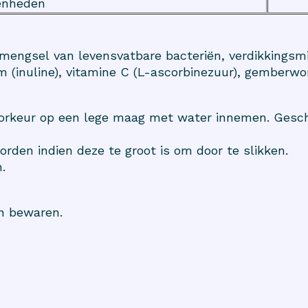
enheden
 mengsel van levensvatbare bacteriën, verdikkingsmi
m (inuline), vitamine C (L-ascorbinezuur), gemberwor
voorkeur op een lege maag met water innemen. Gesch
den indien deze te groot is om door te slikken.
.
en bewaren.