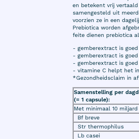
en betekent vrij vertaal
samengesteld uit meerd
voorzien ze in een dageli
Prebiotica worden afgebr
feite dienen prebiotica a
- gemberextract is goe
- gemberextract is goed 
- gemberextract is goed
- vitamine C helpt het
*Gezondheidsclaim in af
Samenstelling per dagd
(= 1 capsule):
Met minimaal 10 miljard
Bf breve
Str thermophilus
Lb casei