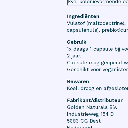
kve: kolonievormende e
Ingrediënten
Vulstof (maltodextrine),
capsulehuls), prebioticu
Gebruik
1x daags 1 capsule bij 
2 jaar.
Capsule mag geopend wor
Geschikt voor veganisten
Bewaren
Koel, droog en afgeslot
Fabrikant/distributeur
Golden Naturals B.V.
Industrieweg 154 D
5683 CG
Best
Nederland