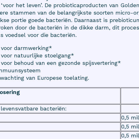
d ‘voor het leven’. De probioticaproducten van Golden
ere stammen van de belangrijkste soorten micro-o
jkse portie goede bacteriën. Daarnaast is prebioticu
oken door de bacteriën in de dikke darm, dit proces
ls voedsel voor die bacteriën.
d voor darmwerking*
voor natuurlijke stoelgang*
 voor behoud van een gezonde spijsvertering*
 immuunsysteem
wachting van Europese toelating.
osering
 levensvatbare bacteriën:
0,5 mi
0,5 mi
0,5 mi