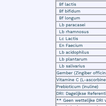
Bf lactis
Bf bifidum
Bf longum
Lb paracasei
Lb rhamnosus
Lc Lactis
En Faecium
Lb acidophilus
Lb plantarum
Lb salivarius
Gember (Zingiber officina
Vitamine C (L-ascorbine
Prebioticum (inuline)
DRI: Dagelijkse Referen
** Geen wettelijke DRI 