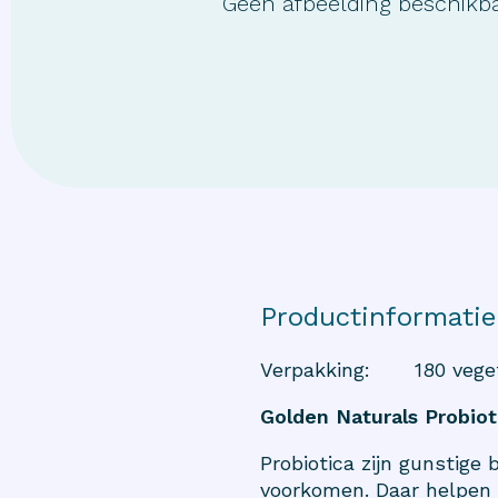
Geen afbeelding beschikb
Productinformatie
Verpakking
:
180 vege
Golden Naturals Probioti
Probiotica zijn gunstige
voorkomen. Daar helpen z