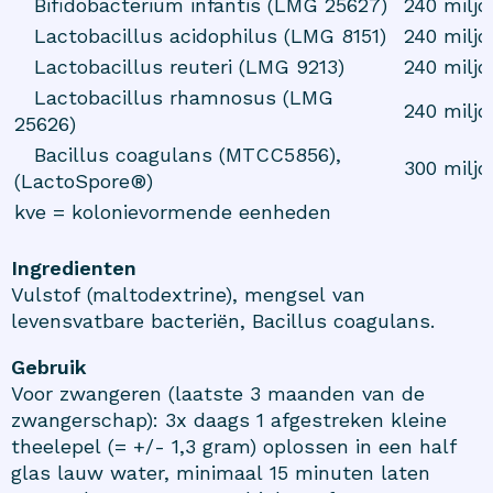
Bifidobacterium infantis (LMG 25627)
240 miljo
Lactobacillus acidophilus (LMG 8151)
240 miljo
Lactobacillus reuteri (LMG 9213)
240 miljo
Lactobacillus rhamnosus (LMG
240 miljo
25626)
Bacillus coagulans (MTCC5856),
300 miljo
(LactoSpore®)
kve = kolonievormende eenheden
Ingredienten
Vulstof (maltodextrine), mengsel van
levensvatbare bacteriën, Bacillus coagulans.
Gebruik
Voor zwangeren (laatste 3 maanden van de
zwangerschap): 3x daags 1 afgestreken kleine
theelepel (= +/- 1,3 gram) oplossen in een half
glas lauw water, minimaal 15 minuten laten