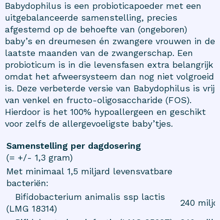
Babydophilus is een probioticapoeder met een
uitgebalanceerde samenstelling, precies
afgestemd op de behoefte van (ongeboren)
baby’s en dreumesen én zwangere vrouwen in de
laatste maanden van de zwangerschap. Een
probioticum is in die levensfasen extra belangrijk
omdat het afweersysteem dan nog niet volgroeid
is. Deze verbeterde versie van Babydophilus is vrij
van venkel en fructo-oligosaccharide (FOS).
Hierdoor is het 100% hypoallergeen en geschikt
voor zelfs de allergevoeligste baby’tjes.
Samenstelling per dagdosering
(= +/- 1,3 gram)
Met minimaal 1,5 miljard levensvatbare
bacteriën:
Bifidobacterium animalis ssp lactis
240 miljo
(LMG 18314)