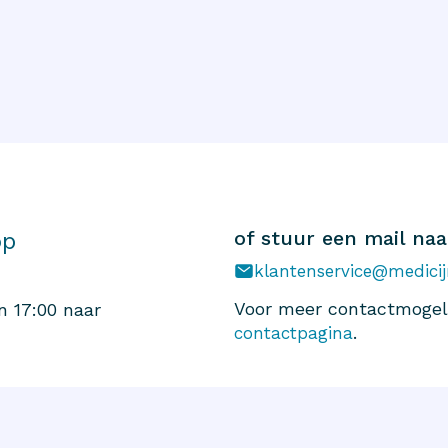
of stuur een mail naa
op
klantenservice@medicij
Voor meer contactmogeli
n 17:00 naar
.
contactpagina