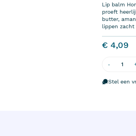
Lip balm Hon
proeft heerli
butter, aman
lippen zacht
€ 4,09
1
-
Stel een vr