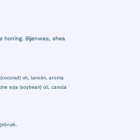
e honing. Bijenwas, shea
(coconut) oil, lanolin, aroma
cine soja (soybean) oil, canola
gebruik.