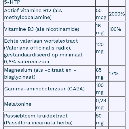
5-HTP
Actief vitamine B12 (als
50
2000%
methylcobalamine)
mcg
16
Vitamine B3 (als nicotinamide)
100%
mg
Echte valeriaan wortelextract
120
(Valeriana officinalis radix),
mg
gestandaardiseerd op minimaal
0,8% valereenzuur
Magnesium (als -citraat en -
65
17%
bisglycinaat)
mg
100
Gamma-aminoboterzuur (GABA)
mg
0,29
Melatonine
mg
Passiebloem kruidextract
50
(Passiflora incarnata herba)
mg