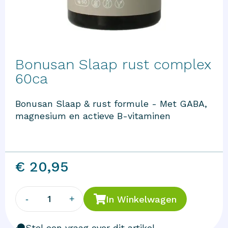
Bonusan Slaap rust complex
60ca
Bonusan Slaap & rust formule - Met GABA,
magnesium en actieve B-vitaminen
€ 20,95
1
-
+
In Winkelwagen
Stel een vraag over dit artikel