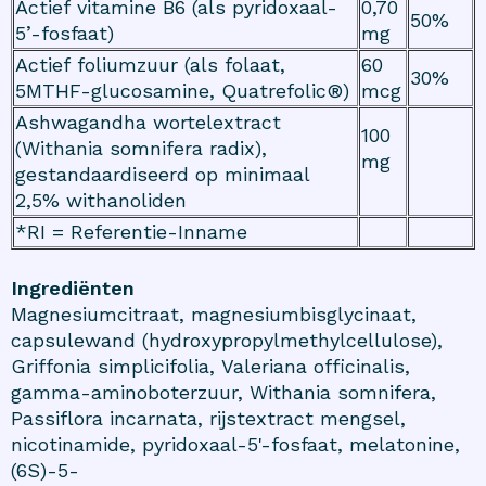
Actief vitamine B6 (als pyridoxaal-
0,70
50%
5’-fosfaat)
mg
Actief foliumzuur (als folaat,
60
30%
5MTHF-glucosamine, Quatrefolic®)
mcg
Ashwagandha wortelextract
100
(Withania somnifera radix),
mg
gestandaardiseerd op minimaal
2,5% withanoliden
*RI = Referentie-Inname
Ingrediënten
Magnesiumcitraat, magnesiumbisglycinaat,
capsulewand (hydroxypropylmethylcellulose),
Griffonia simplicifolia, Valeriana officinalis,
gamma-aminoboterzuur, Withania somnifera,
Passiflora incarnata, rijstextract mengsel,
nicotinamide, pyridoxaal-5'-fosfaat, melatonine,
(6S)-5-