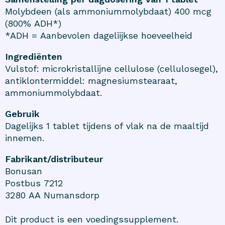
Molybdeen (als ammoniummolybdaat) 400 mcg
(800% ADH*)
*ADH = Aanbevolen dageliijkse hoeveelheid
Ingrediënten
Vulstof: microkristallijne cellulose (cellulosegel),
antiklontermiddel: magnesiumstearaat,
ammoniummolybdaat.
Gebruik
Dagelijks 1 tablet tijdens of vlak na de maaltijd
innemen.
Fabrikant/distributeur
Bonusan
Postbus 7212
3280 AA Numansdorp
Dit product is een voedingssupplement.