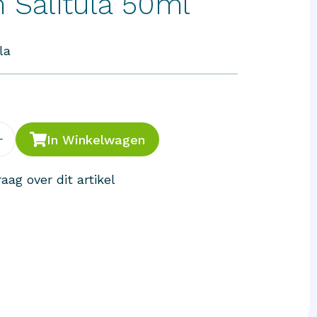
 Salitula 50ml
la
+
In Winkelwagen
aag over dit artikel