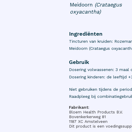
Meidoorn
(Crataegus
oxyacantha)
Ingrediënten
Tincturen van kruiden: Rozemarij
Meidoorn (Crataegus oxyacantha
Gebruik
Dosering volwassenen: 3 maal 
Dosering kinderen: de leeftijd +
Niet gebruiken tijdens de peri
Raadpleeg bij combinatiegebruik
Fabrikant:
Bloem Health Products B.V.
Bovenkerkerweg 81
1187 XC Amstelveen​​​​​​​
Dit product is een voedingssup