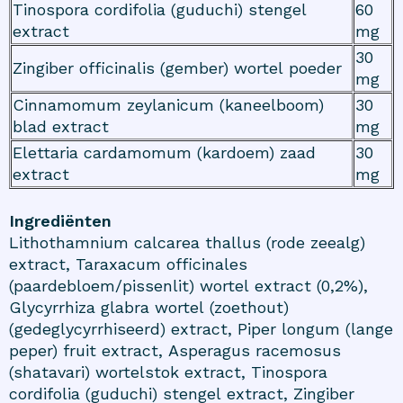
Tinospora cordifolia (guduchi) stengel
60
extract
mg
30
Zingiber officinalis (gember) wortel poeder
mg
Cinnamomum zeylanicum (kaneelboom)
30
blad extract
mg
Elettaria cardamomum (kardoem) zaad
30
extract
mg
Ingrediënten
Lithothamnium calcarea thallus (rode zeealg)
extract, Taraxacum officinales
(paardebloem/pissenlit) wortel extract (0,2%),
Glycyrrhiza glabra wortel (zoethout)
(gedeglycyrrhiseerd) extract, Piper longum (lange
peper) fruit extract, Asperagus racemosus
(shatavari) wortelstok extract, Tinospora
cordifolia (guduchi) stengel extract, Zingiber