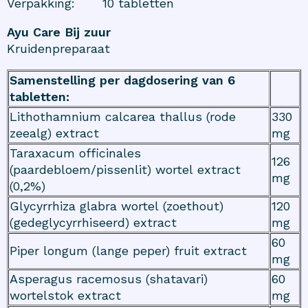
Verpakking
:
10 tabletten
Ayu Care Bij zuur
Kruidenpreparaat
Samenstelling per dagdosering van 6
tabletten:
Lithothamnium calcarea thallus (rode
330
zeealg) extract
mg
Taraxacum officinales
126
(paardebloem/pissenlit) wortel extract
mg
(0,2%)
Glycyrrhiza glabra wortel (zoethout)
120
(gedeglycyrrhiseerd) extract
mg
60
Piper longum (lange peper) fruit extract
mg
Asperagus racemosus (shatavari)
60
wortelstok extract
mg