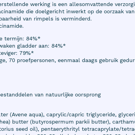
stellende werking is een allesomvattende verzorgin
cinamide die doelgericht inwerkt op de oorzaak van
tbaarheid van rimpels is verminderd.
acinamide.
ge termijn: 84%*
ntwaken gladder aan: 84%*
teviger: 79%*
ge, 70 proefpersonen, eenmaal daags gebruik gedu
bestanddelen van natuurlijke oorsprong
r (Avene aqua), caprylic/capric triglyceride, glycer
ea) butter (butyrospermum parkii butter), carthamu
orius seed oil), pentaerythrityl tetracaprylate/tetr