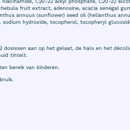
, niacinamide, C20-22 alkyl phosphate, C20-22 alcoh
chebula fruit extract, adenosine, acacia senegal gum
anthus annuus (sunflower) seed oil (helianthus annuu
 sodium hydroxide, tocopherol, tocopheryl glucosid
2 dosissen aan op het gelaat, de hals en het décol
id tintelt.
en bereik van kinderen.
bruik.