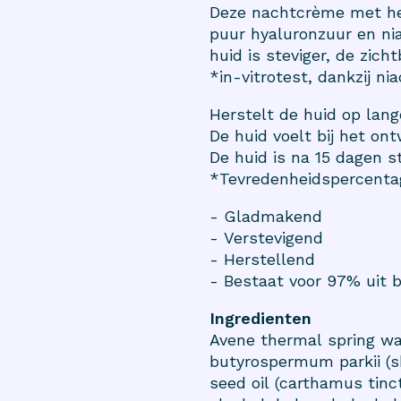
Deze nachtcrème met her
puur hyaluronzuur en nia
huid is steviger, de zich
*in-vitrotest, dankzij ni
Herstelt de huid op lan
De huid voelt bij het o
De huid is na 15 dagen s
*Tevredenheidspercenta
- Gladmakend
- Verstevigend
- Herstellend
- Bestaat voor 97% uit 
Ingredienten
Avene thermal spring wate
butyrospermum parkii (sh
seed oil (carthamus tinct