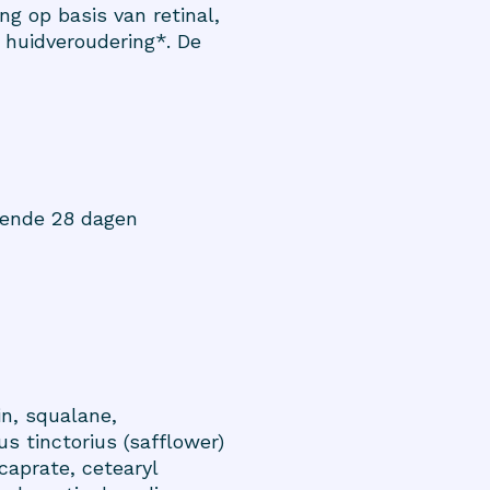
g op basis van retinal,
 huidveroudering*. De
rende 28 dagen
in, squalane,
s tinctorius (safflower)
acaprate, cetearyl