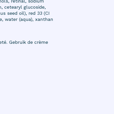
ols, retinal, sodium
, cetearyl glucoside,
s seed oil), red 33 (CI
e, water (aqua), xanthan
leté. Gebruik de crème