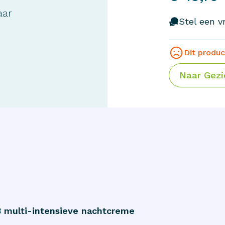
aar
Stel een vr
Dit produc
Naar
Gezi
3 multi-intensieve nachtcreme