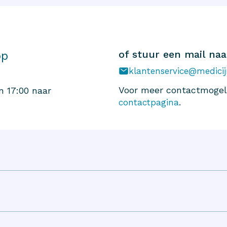
of stuur een mail naa
op
klantenservice@medicij
Voor meer contactmogeli
n 17:00 naar
.
contactpagina