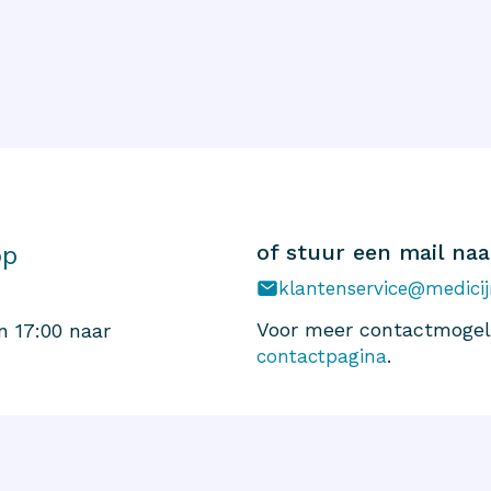
of stuur een mail naa
op
klantenservice@medicij
Voor meer contactmogeli
n 17:00 naar
.
contactpagina