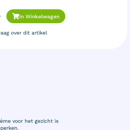
+
In Winkelwagen
aag over dit artikel
me voor het gezicht is
eperken.