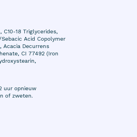
, C10-18 Triglycerides,
n/Sebacic Acid Copolymer
, Acacia Decurrens
henate, CI 77492 (Iron
ydroxystearin,
 2 uur opnieuw
n of zweten.