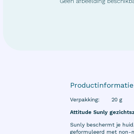
Geen afbeelding beschikb
Productinformatie
Verpakking
:
20 g
Attitude Sunly gezicht
Sunly beschermt je huid
geformuleerd met non-na