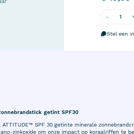
aar
1
-
Stel een vr
szonnebrandstick getint SPF30
. ATTITUDE™ SPF 30 getinte minerale zonnebrandcrè
no-zinkoxide om onze impact op koraalriffen te b