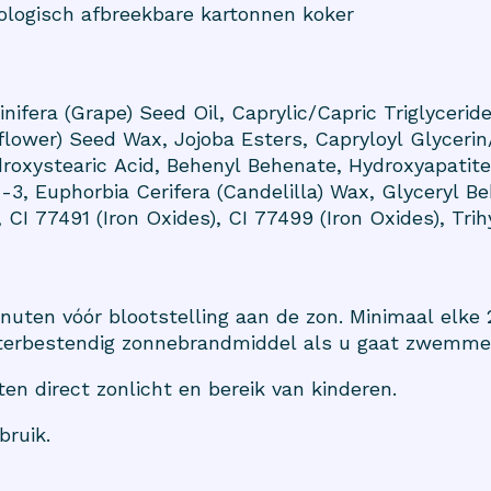
iologisch afbreekbare kartonnen koker
Vinifera (Grape) Seed Oil, Caprylic/Capric Triglyceride
lower) Seed Wax, Jojoba Esters, Capryloyl Glyceri
droxystearic Acid, Behenyl Behenate, Hydroxyapatite
-3, Euphorbia Cerifera (Candelilla) Wax, Glyceryl Be
 CI 77491 (Iron Oxides), CI 77499 (Iron Oxides), Trih
nuten vóór blootstelling aan de zon. Minimaal elke
terbestendig zonnebrandmiddel als u gaat zwemme
en direct zonlicht en bereik van kinderen.
bruik.