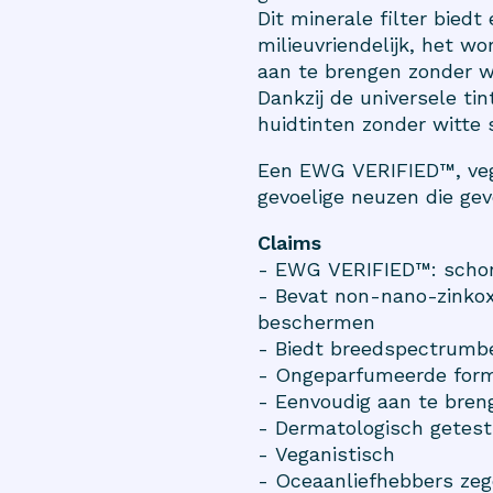
Dit minerale filter bie
milieuvriendelijk, het w
aan te brengen zonder w
Dankzij de universele t
huidtinten zonder witte 
Een EWG VERIFIED™, vega
gevoelige neuzen die gev
Claims
- EWG VERIFIED™: schone
- Bevat non-nano-zinkoxi
beschermen
- Biedt breedspectrumb
- Ongeparfumeerde formu
- Eenvoudig aan te breng
- Dermatologisch getest
- Veganistisch
- Oceaanliefhebbers zeg