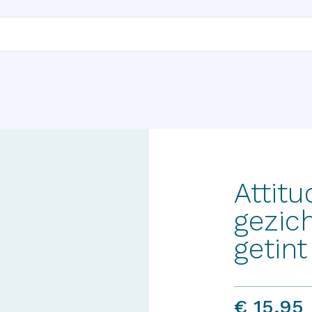
Attit
gezic
getin
€ 15,95