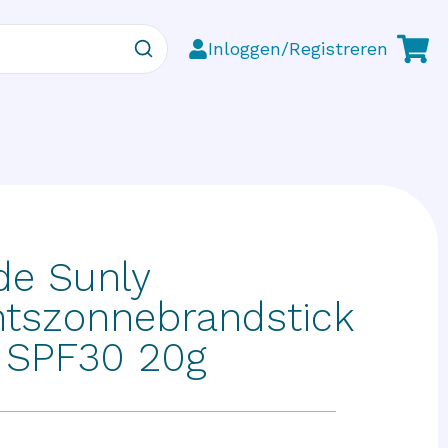
Inloggen/Registreren
ude Sunly
htszonnebrandstick
t SPF30 20g