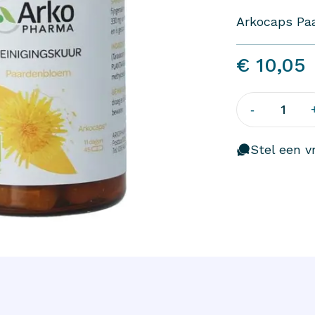
Arkocaps Pa
€ 10,05
1
-
Stel een vr