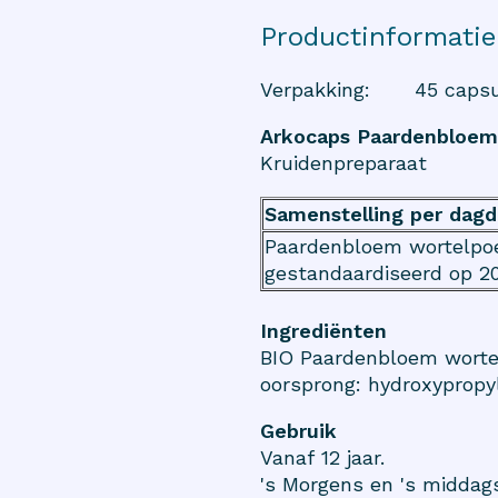
Productinformatie
Verpakking
:
45 caps
Arkocaps Paardenbloem
Kruidenpreparaat
Samenstelling per dagd
Paardenbloem wortelpoe
gestandaardiseerd op 2
Ingrediënten
BIO Paardenbloem wortel
oorsprong: hydroxypropy
Gebruik
Vanaf 12 jaar.
's Morgens en 's middag