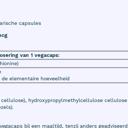
arische capsules
mcg
osering van 1 vegacaps:
hionine)
e
 de elementaire hoeveelheid
e cellulose), hydroxypropylmethylcellulose cellulose
zels).
egacaps bij een maaltijd, tenzij anders geadviseerd