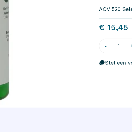
AOV 520 Sel
€ 15,45
1
-
Stel een vr