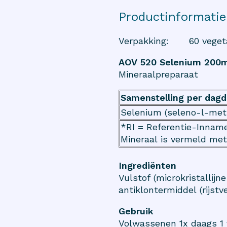
Productinformatie
Verpakking
:
60 veget
AOV 520 Selenium 200
Mineraalpreparaat
Samenstelling per dagd
Selenium (seleno-l-met
*RI = Referentie-Innam
Mineraal is vermeld met
Ingrediënten
Vulstof (microkristallijn
antiklontermiddel (rijstve
Gebruik
Volwassenen 1x daags 1 v