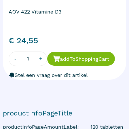
AOV 422 Vitamine D3
€ 24,55
1
-
+
addToShoppingCart
Stel een vraag over dit artikel
productInfoPageTitle
productInfoPageAmountLabel
:
120 tabletten