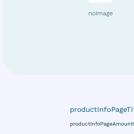
noImage
productInfoPageTi
productInfoPageAmount