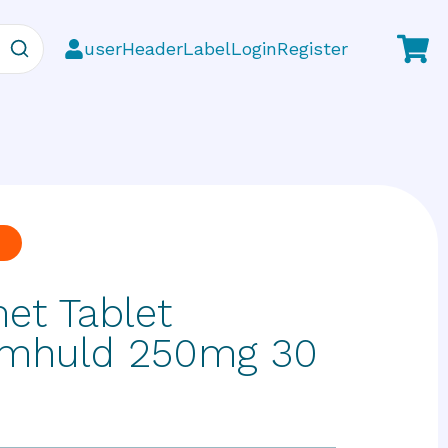
userHeaderLabelLoginRegister
et Tablet
omhuld 250mg 30