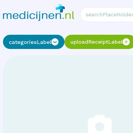
uploadReceiptLabel
categoriesLabel