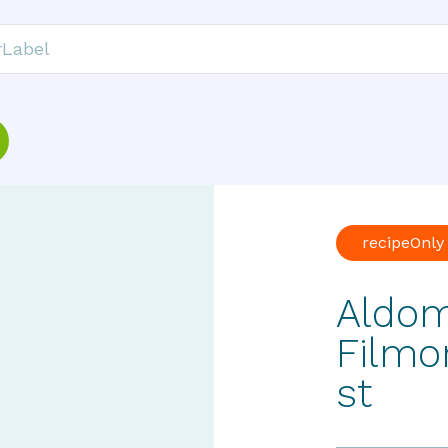
recipeOnly
Aldom
Film
st