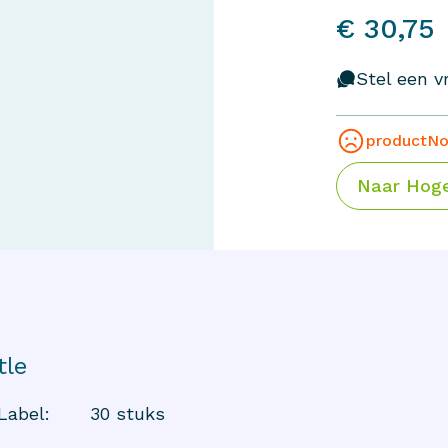
€ 30,75
Stel een vr
productNo
Naar
Hoge
tle
Label
:
30 stuks