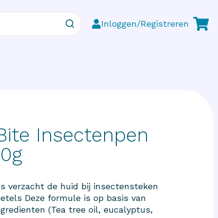
Inloggen/Registreren
 Bite Insectenpen
20g
ds verzacht de huid bij insectensteken
netels Deze formule is op basis van
ngredienten (Tea tree oil, eucalyptus,