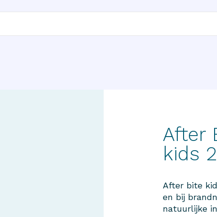
After
kids 
After bite ki
en bij brand
natuurlijke i