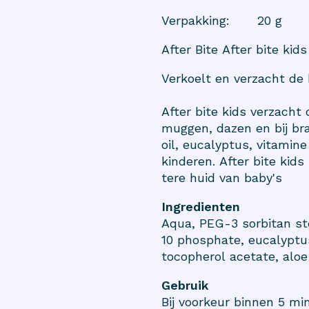
Verpakking
:
20 g
After Bite After bite kids
Verkoelt en verzacht de 
After bite kids verzacht 
muggen, dazen en bij bra
oil, eucalyptus, vitamine
kinderen. After bite ki
tere huid van baby's
Ingredienten
Aqua, PEG-3 sorbitan st
10 phosphate, eucalyptus 
tocopherol acetate, aloe
Gebruik
Bij voorkeur binnen 5 mi