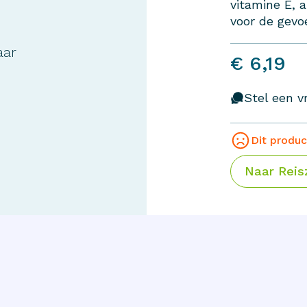
vitamine E, a
voor de gevoe
aar
€ 6,19
Stel een vr
Dit produc
Naar
Reis