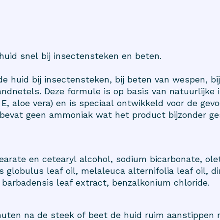
huid snel bij insectensteken en beten.
de huid bij insectensteken, bij beten van wespen, bi
ndnetels. Deze formule is op basis van natuurlijke 
 E, aloe vera) en is speciaal ontwikkeld voor de gevo
ds bevat geen ammoniak wat het product bijzonder g
earate en cetearyl alcohol, sodium bicarbonate, ol
globulus leaf oil, melaleuca alternifolia leaf oil, 
 barbadensis leaf extract, benzalkonium chloride.
nuten na de steek of beet de huid ruim aanstippen m