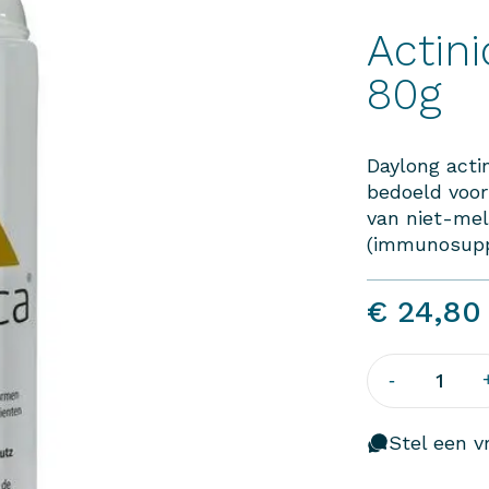
Actin
80g
Daylong acti
bedoeld voor
van niet-mel
(immunosuppr
€ 24,80
1
-
Stel een vr