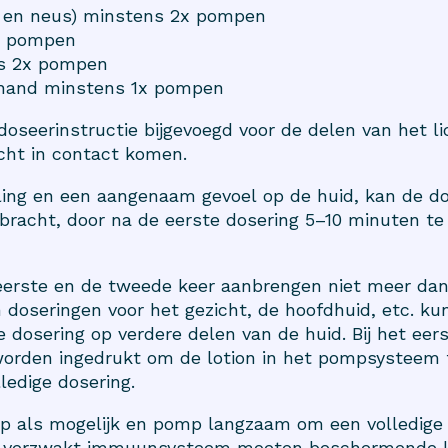
en en neus) minstens 2x pompen
x pompen
ns 2x pompen
 hand minstens 1x pompen
 doseerinstructie bijgevoegd voor de delen van het l
cht in contact komen.
ing en een aangenaam gevoel op de huid, kan de dos
racht, door na de eerste dosering 5–10 minuten te
eerste en de tweede keer aanbrengen niet meer dan 
n doseringen voor het gezicht, de hoofdhuid, etc. ku
 dosering op verdere delen van de huid. Bij het eer
rden ingedrukt om de lotion in het pompsysteem t
ledige dosering.
 als mogelijk en pomp langzaam om een volledige do
n verzwakt immuunsysteem moeten beschermende kl