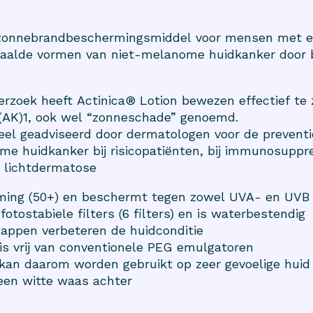
 zonnebrandbeschermingsmiddel voor mensen met ee
aalde vormen van niet-melanome huidkanker door b
rzoek heeft Actinica® Lotion bewezen effectief te 
 (AK)1, ook wel “zonneschade” genoemd.
veel geadviseerd door dermatologen voor de prevent
e huidkanker bij risicopatiënten, bij immunosuppr
n lichtdermatose
ming (50+) en beschermt tegen zowel UVA- en UVB 
otostabiele filters (6 filters) en is waterbestendig
appen verbeteren de huidconditie
is vrij van conventionele PEG emulgatoren
kan daarom worden gebruikt op zeer gevoelige huid
geen witte waas achter