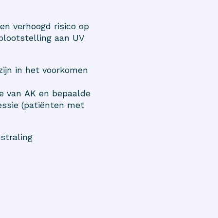
n verhoogd risico op
lootstelling aan UV
zijn in het voorkomen
ie van AK en bepaalde
essie (patiënten met
straling