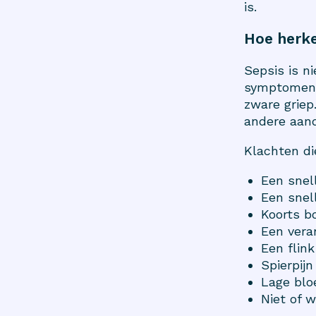
is.
Hoe herke
Sepsis is ni
symptomen, 
zware griep
andere aan
Klachten di
Een snel
Een snel
Koorts b
Een veran
Een flink
Spierpijn
Lage blo
Niet of 