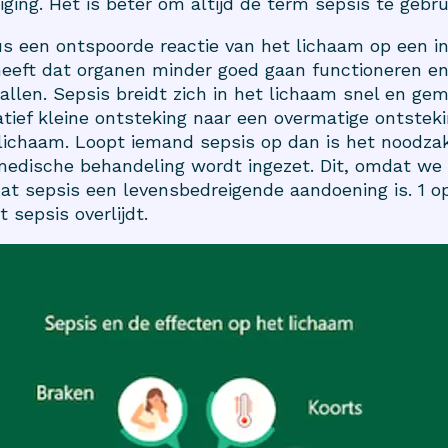
iging. Het is beter om altijd de term sepsis te gebru
us een ontspoorde reactie van het lichaam op een inf
heeft dat organen minder goed gaan functioneren e
allen. Sepsis breidt zich in het lichaam snel en gema
atief kleine ontsteking naar een overmatige ontstek
 lichaam. Loopt iemand sepsis op dan is het noodzake
medische behandeling wordt ingezet. Dit, omdat we 
dat sepsis een levensbedreigende aandoening is. 1 o
sepsis overlijdt.