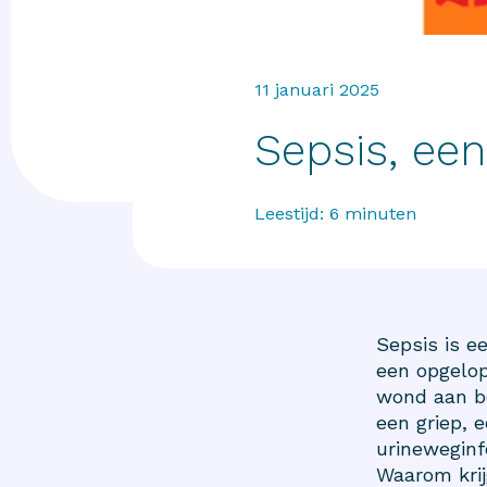
11 januari 2025
Sepsis, ee
Leestijd:
6
minuten
Sepsis is e
een opgelope
wond aan be
een griep, 
urineweginfe
Waarom krij