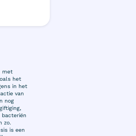
n met
oals het
gens in het
eactie van
en nog
iftiging,
 bacteriën
n zo.
sis is een