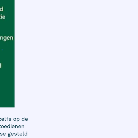
zelfs op de
 toedienen
ose gesteld