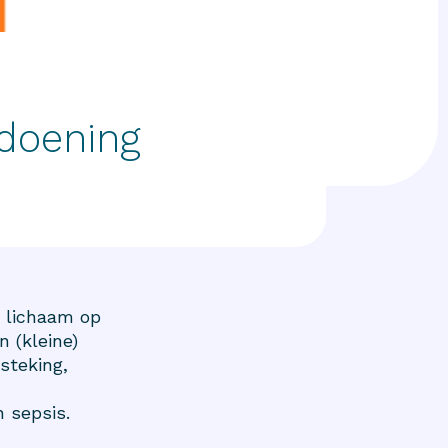
ndoening
t lichaam op
n (kleine)
steking,
n sepsis.