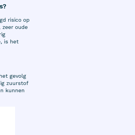
is?
d risico op
, zeer oude
rig
, is het
het gevolg
ig zuurstof
 en kunnen