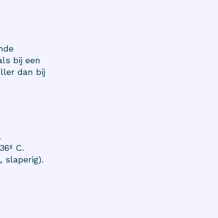
ende
ls bij een
ler dan bij
.
36º C.
 slaperig).