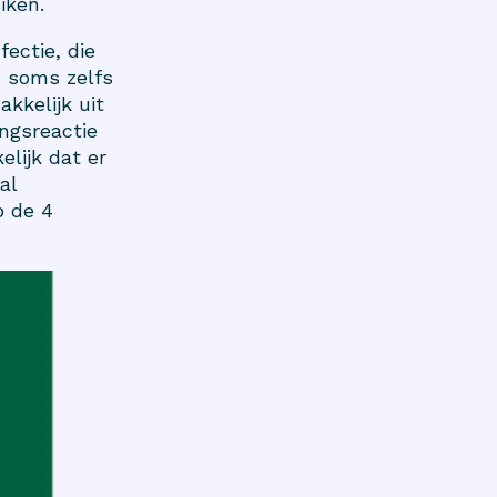
iken.
ectie, die
n soms zelfs
kkelijk uit
ingsreactie
lijk dat er
al
p de 4