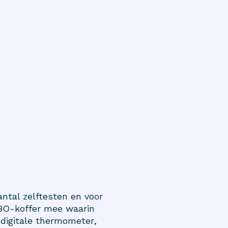
ntal zelftesten en voor
HBO-koffer mee waarin
n
digitale thermometer
,