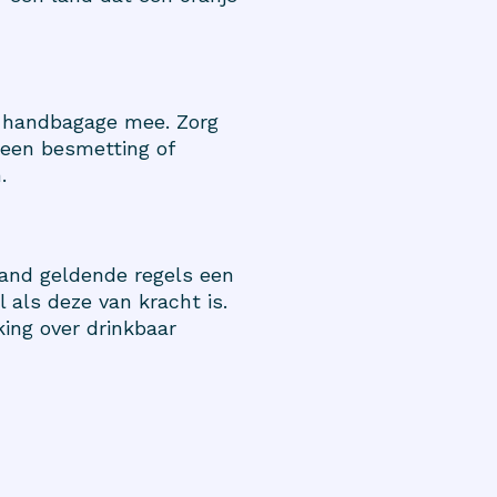
je handbagage mee. Zorg
e een besmetting of
.
land geldende regels een
als deze van kracht is.
king over drinkbaar