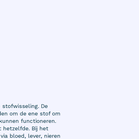
 stofwisseling. De
nden om de ene stof om
 kunnen functioneren.
 hetzelfde. Bij het
ia bloed, lever, nieren