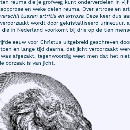
orten reuma die je grofweg kunt onderverdelen in vij
 osteoporose en weke delen reuma. Over artrose en art
verschil tussen artritis en artrose
. Deze keer dus aa
veroorzaakt wordt door gekristalliseerd urinezuur, a
 die in Nederland voorkomt bij drie op de tien mens
 vijfde eeuw voor Christus uitgebreid geschreven do
oen en lange tijd daarna, dat jicht veroorzaakt wer
n was afgezakt, tegenwoordig weet men dat het niet
e oorzaak is van jicht.