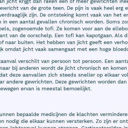
n jicht krijgt dan raken één of meer gewrichten ine
ewricht van de grote teen. De pijn is vaak heel erg 
verdraaglijk zijn. De ontsteking komt vaak van het 
in een aantal gevallen chronisch worden. Soms zo
bbels, zogenoemde tofi. Ze komen voor aan de ellebo
nt van de oorschelp. Een tofi kan kapotgaan. Als d
tof naar buiten. Het hebben van jicht geeft een verho
lijk omdat jicht vaak samengaat met een hoge bloed
taanval verschilt van persoon tot persoon. Een aanta
maar bij anderen wordt de jicht chronisch en komen
 dat deze aanvallen zich steeds sneller op elkaar vol
aar andere gewrichten. Deze gewrichten worden dan
t bewegen ervan is meestal bemoeilijkt.
 kunnen bepaalde medicijnen de klachten vermindere
en nodig die elkaar kunnen versterken. Zo zijn er 
ie een jichtaanval kunnen stoppen. Corticosteroïden 