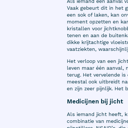
Als iemand een aanval va
Vaak gebeurt dit in het g
een sok of laken, kan on
moment opzetten en kan 
kristallen voor jichtkno
tenen en aan de buitenka
dikke krijtachtige vloeis
vaatziekten, waarschijn
Het verloop van een jich
leven maar één aanval, 
terug. Het vervelende is
meestal ook uitbreidt n
en zijn zeer pijnlijk. He
Medicijnen bij jicht
Als iemand jicht heeft,
combinatie van medicijn
pijnstillers, NSAID’s, d