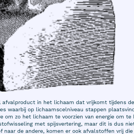
 afvalproduct in het lichaam dat vrijkomt tijdens de
oces waarbij op lichaamscelniveau stappen plaatsvi
re om zo het lichaam te voorzien van energie om te
ofwisseling met spijsvertering, maar dit is dus niet
 naar de andere, komen er ook afvalstoffen vrij die v