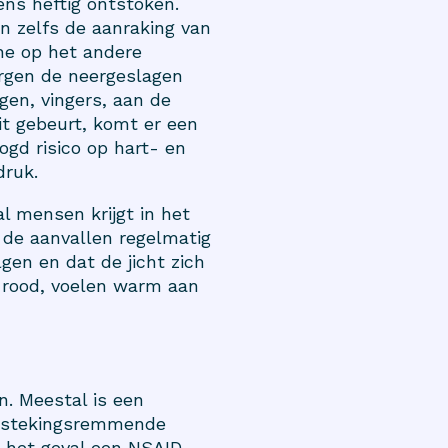
ens heftig ontstoken.
en zelfs de aanraking van
ene op het andere
rgen de neergeslagen
gen, vingers, aan de
it gebeurt, komt er een
ogd risico op hart- en
druk.
l mensen krijgt in het
 de aanvallen regelmatig
gen en dat de jicht zich
 rood, voelen warm aan
n. Meestal is een
ontstekingsremmende
in het geval een NSAID