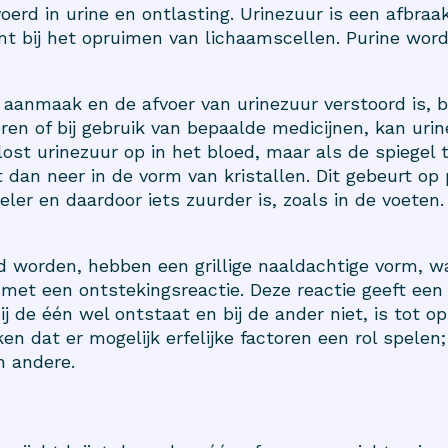
rd in urine en ontlasting. Urinezuur is een afbraa
omt bij het opruimen van lichaamscellen. Purine word
aanmaak en de afvoer van urinezuur verstoord is, bi
ren of bij gebruik van bepaalde medicijnen, kan urin
lost urinezuur op in het bloed, maar als de spiegel 
t dan neer in de vorm van kristallen. Dit gebeurt o
er en daardoor iets zuurder is, zoals in de voeten.
md worden, hebben een grillige naaldachtige vorm, 
et een ontstekingsreactie. Deze reactie geeft een p
j de één wel ontstaat en bij de ander niet, is tot o
eken dat er mogelijk erfelijke factoren een rol spele
n andere.