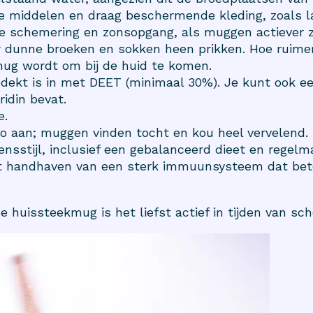
e middelen en draag beschermende kleding, zoals 
de schemering en zonsopgang, als muggen actiever z
 dunne broeken en sokken heen prikken. Hoe ruimer
mug wordt om bij de huid te komen.
edekt is in met DEET (minimaal 30%). Je kunt ook
ridin bevat.
e.
rco aan; muggen vinden tocht en kou heel vervelend.
nsstijl, inclusief een gebalanceerd dieet en regel
et handhaven van een sterk immuunsysteem dat bete
e huissteekmug is het liefst actief in tijden van sc