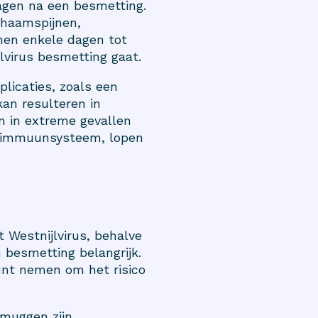
dagen na een besmetting.
ichaamspijnen,
nen enkele dagen tot
lvirus besmetting gaat.
plicaties, zoals een
kan resulteren in
n in extreme gevallen
kt immuunsysteem, lopen
 Westnijlvirus, behalve
besmetting belangrijk.
unt nemen om het risico
muggen zijn.