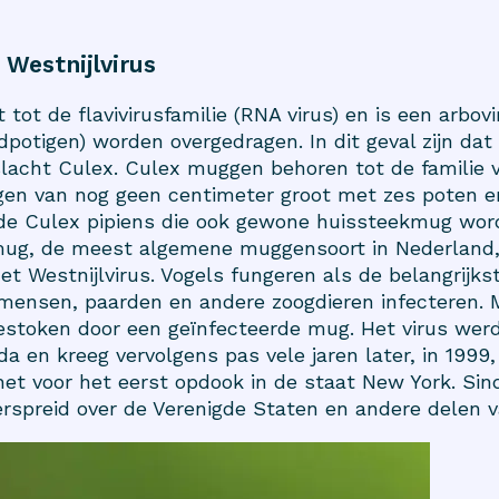
 Westnijlvirus
 tot de flavivirusfamilie (RNA virus) en is een arbov
dpotigen) worden overgedragen. In dit geval zijn da
slacht Culex. Culex muggen behoren tot de familie
uggen van nog geen centimeter groot met zes poten 
de Culex pipiens die ook gewone huissteekmug wor
g, de meest algemene muggensoort in Nederland, v
et Westnijlvirus. Vogels fungeren als de belangrijk
 mensen, paarden en andere zoogdieren infecteren
stoken door een geïnfecteerde mug. Het virus werd 
da en kreeg vervolgens pas vele jaren later, in 1999
et voor het eerst opdook in de staat New York. Sin
verspreid over de Verenigde Staten en andere delen 