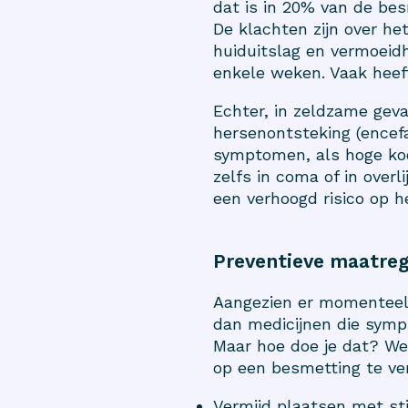
dat is in 20% van de be
De klachten zijn over he
huiduitslag en vermoeid
enkele weken. Vaak heef
Echter, in zeldzame geva
hersenontsteking (encefal
symptomen, als hoge koor
zelfs in coma of in ove
een verhoogd risico op 
Preventieve maatreg
Aangezien er momenteel 
dan medicijnen die symp
Maar hoe doe je dat? We
op een besmetting te ve
Vermijd plaatsen met st