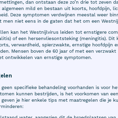
smettingen, dan ontstaan deze zo’n drie tot zeven 
t algemeen mild en bestaan uit koorts, hoofdpijn, l
heid. Deze symptomen verdwijnen meestal weer bin
t men niet eens in de gaten dat het om een Westnij
llen kan het Westnijlvirus leiden tot ernstigere com
itis) of een hersenvliesontsteking (meningitis). Dit 
ts, verwardheid, spierzwakte, ernstige hoofdpijn e
rlijden. Mensen boven de 60 jaar of met een verzwa
het ontwikkelen van ernstige symptomen.
elen
geen specifieke behandeling voorhanden is voor het
tomen kunnen bestrijden, is het voorkomen van een 
 geven je hier enkele tips met maatregelen die je k
rminderen:
ilstaand water, aangezien dit de broedplaatsen van 