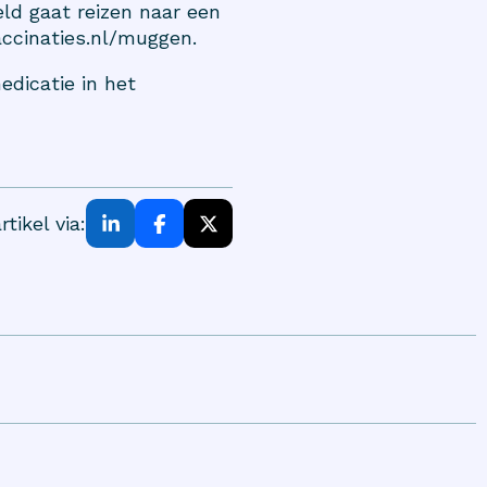
ld gaat reizen naar een
accinaties.nl/muggen
.
dicatie in het
rtikel via: