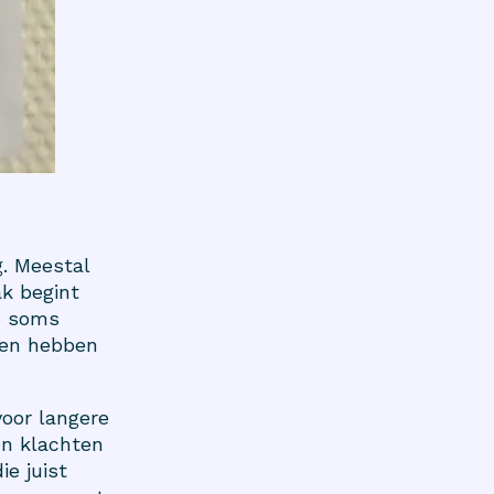
. Meestal
ak begint
ie soms
 en hebben
voor langere
en klachten
e juist