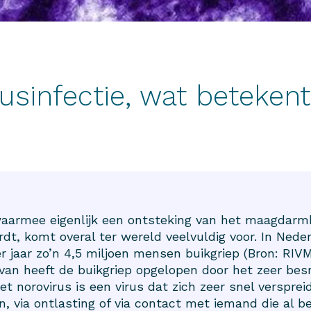
usinfectie, wat betekent
waarmee eigenlijk een ontsteking van het maagdarm
dt, komt overal ter wereld veelvuldig voor. In Nede
er jaar zo’n 4,5 miljoen mensen buikgriep (Bron: RIVM
rvan heeft de buikgriep opgelopen door het zeer bes
et norovirus is een virus dat zich zeer snel verspreid
, via ontlasting of via contact met iemand die al b