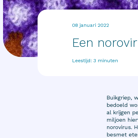
08 januari 2022
Een norovir
Leestijd:
3
minuten
Buikgriep, 
bedoeld wor
al krijgen p
miljoen hie
norovirus. H
besmet eten