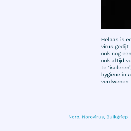
Helaas is e
virus gedij
ook nog een
ook altijd 
te ‘isolere
hygiëne in 
verdwenen z
Noro, Norovirus, Buikgriep