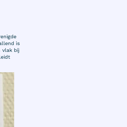
renigde
allend is
vlak bij
leidt