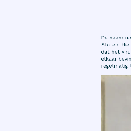
De naam nor
Staten. Hie
dat het vir
elkaar bevin
regelmatig 