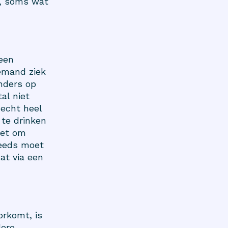
, soms wat
 een
iemand ziek
anders op
al niet
 echt heel
 te drinken
iet om
teeds moet
at via een
orkomt, is
dere