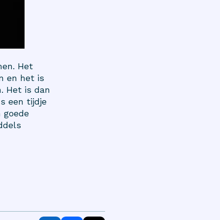
men. Het
n en het is
. Het is dan
 een tijdje
n goede
ddels