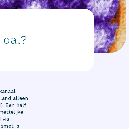
 dat?
kanaal
rland alleen
). Een half
mettelijke
 via
esmet is.