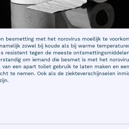
en besmetting met het norovirus moeilijk te voorko
t namelijk zowel bij koude als bij warme temperature
s resistent tegen de meeste ontsmettingsmiddelen
verstandig om iemand die besmet is met het norovirus
n’, van een apart toilet gebruik te laten maken en ee
acht te nemen. Ook als de ziekteverschijnselen inmi
ijn.