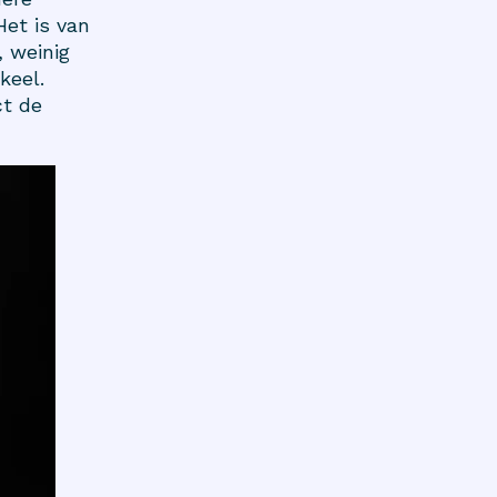
et is van
, weinig
keel.
ct de