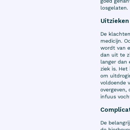
goed gehan
losgelaten.
Uitzieken
De klachten 
medicijn. O
wordt van e
dan uit te 
langer dan 
ziek is. Het
om uitdrogi
voldoende 
overgeven, 
infuus voch
Complicat
De belangri
de hierbove