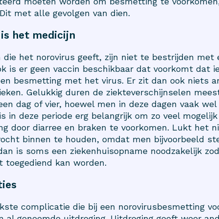
teerd moeten worden om besmetting te voorkomen
 Dit met alle gevolgen van dien.
 is het medicijn
die het norovirus geeft, zijn niet te bestrijden met
ok is er geen vaccin beschikbaar dat voorkomt dat 
en besmetting met het virus. Er zit dan ook niets 
zieken. Gelukkig duren de ziekteverschijnselen meest
een dag of vier, hoewel men in deze dagen vaak wel
 is in deze periode erg belangrijk om zo veel mogelijk
ng door diarree en braken te voorkomen. Lukt het n
vocht binnen te houden, omdat men bijvoorbeeld s
dan is soms een ziekenhuisopname noodzakelijk zod
t toegediend kan worden.
ies
jkste complicatie die bij een norovirusbesmetting vo
n al genoemde uitdroging. Uitdroging geeft weer an