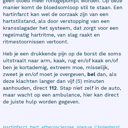
geen bloed meer rondgepompt worden. Op deze
manier komt de bloedsomloop stil te staan. Een
hartinfarct kan wel de oorzaak zijn van een
hartstilstand, als door verstopping van een
kransslagader het systeem, dat zorgt voor een
regelmatig hartritme, van slag raakt en
ritmestoornissen vertoont.
Heb je een drukkende pijn op de borst die soms
uitstraalt naar arm, kaak, rug en/of kaak en/of
ben je kortademig, extreem moe, misselijk,
zweet je en/of moet je overgeven,
bel
dan, als
deze klachten langer dan vijf (5) minuten
aanhouden, direct
112
. Stap niet zelf in de auto,
maar wacht op een ambulance, hier kan direct
de juiste hulp worden gegeven.
Hartinfarct, hart, atherosclerose, plaque, Cholesterol