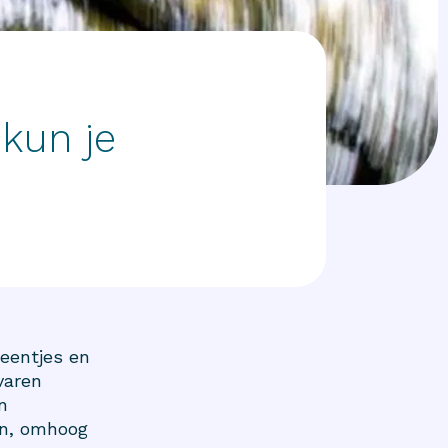
 kun je
eentjes en
varen
n
en, omhoog