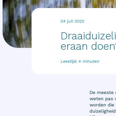
04 juli 2022
Draaiduizel
eraan doen
Leestijd:
4
minuten
De meeste 
weten pas v
worden die 
duizelighei