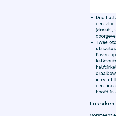
Drie hal
een vloe
(draait),
doorgeve
Twee oto
utriculus
Boven op 
kalkzoute
halfcirke
draaibew
in een li
een line
hoofd in 
Losraken
Oorsteentje