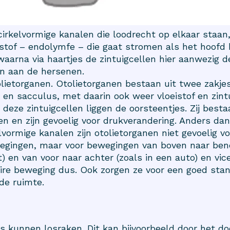
fcirkelvormige kanalen die loodrecht op elkaar staan
istof – endolymfe – die gaat stromen als het hoofd
 waarna via haartjes de zintuigcellen hier aanwezig 
n aan de hersenen.
lietorganen. Otolietorganen bestaan uit twee zakj
 en sacculus, met daarin ook weer vloeistof en zint
deze zintuigcellen liggen de oorsteentjes. Zij besta
n en zijn gevoelig voor drukverandering. Anders dan
lvormige kanalen zijn otolietorganen niet gevoelig v
egingen, maar voor bewegingen van boven naar ben
ft) en van voor naar achter (zoals in een auto) en vic
aire beweging dus. Ook zorgen ze voor een goed sta
de ruimte.
s kunnen losraken. Dit kan bijvoorbeeld door het 