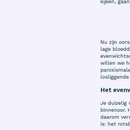
kijken, gaa
Nu zijn oor
lage bloedd
evenwichtso
willen we h
paroxismale
losliggende
Het even
Je duizelig
binnenoor. 
daarom vers
is: het rots