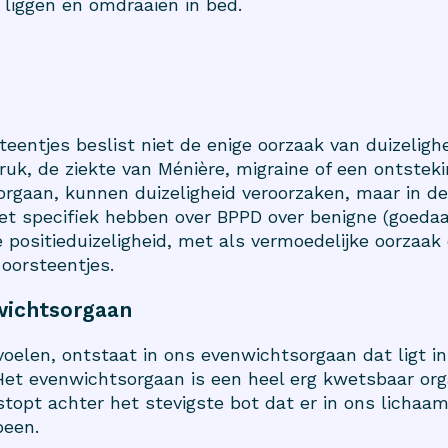
n liggen en omdraaien in bed.
steentjes beslist niet de enige oorzaak van duizeligh
ruk, de ziekte van Ménière, migraine of een ontstek
rgaan, kunnen duizeligheid veroorzaken, maar in de
et specifiek hebben over BPPD over benigne (goedaa
 positieduizeligheid, met als vermoedelijke oorzaak
 oorsteentjes.
wichtsorgaan
 voelen, ontstaat in ons evenwichtsorgaan dat ligt in
Het evenwichtsorgaan is een heel erg kwetsbaar org
topt achter het stevigste bot dat er in ons lichaa
been.