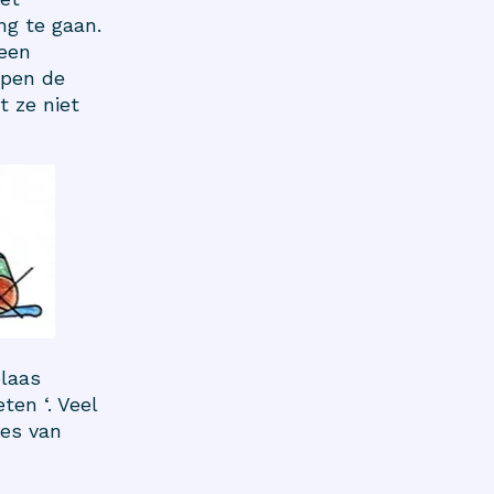
ng te gaan.
 een
lpen de
t ze niet
elaas
ten ‘. Veel
des van