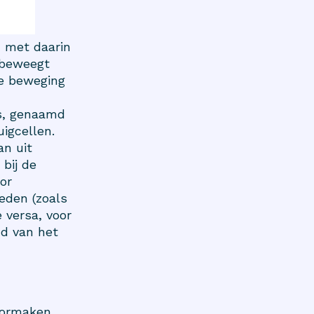
, met daarin
 beweegt
de beweging
es, genaamd
uigcellen.
an uit
 bij de
oor
eden (zoals
e versa, voor
nd van het
doormaken