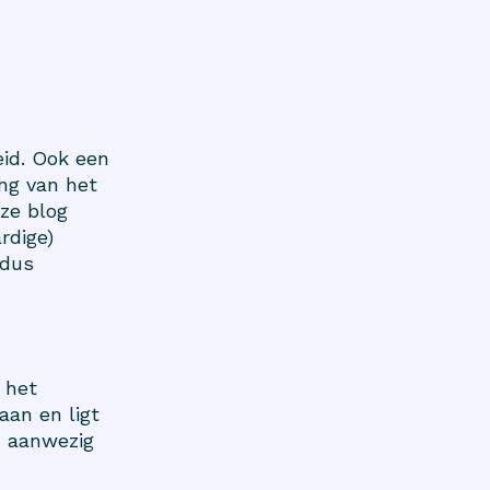
eid. Ook een
ing van het
ze blog
rdige)
 dus
 het
aan en ligt
m aanwezig