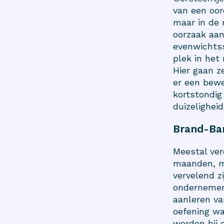
van een oor
maar in de 
oorzaak aan
evenwichtss
plek in het
Hier gaan z
er een bewe
kortstondi
duizelighei
Brand-Ba
Meestal ver
maanden, ma
vervelend z
ondernemen 
aanleren va
oefening waa
worden bij 