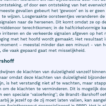
ontsteking, of door een ontsteking van het evenwic
meeste gevallen gebeurt het ‘gewoon’ en is er geen 
 te wijzen. Losgeraakte oorsteentjes veranderen de
ignalen naar de hersenen. Dit komt omdat ze op d
 middenoor terechtkomen; in de halfcirkelvormige ka
e irriteren en de verkeerde signalen afgeven op he
ging met het hoofd wordt gemaakt. Het resultaat i
g moment – meestal minder dan een minuut - van h
d, die vaak gepaard gaat met misselijkheid.
rshoff
dwijnen de klachten van duizeligheid vanzelf binnen
ar omdat deze klachten van duizeligheid bijzonder
ijn, is het verstandig niet af te wachten, maar stap
om de klachten te verminderen. Dit is mogelijk do
n een speciale ‘valoefening’; de Brandt-Barshoff oe
rbij je jezelf op de zij moet laten vallen, kan aange
een fysiotherapeut gespecialiseerd in BPPD. Het is n