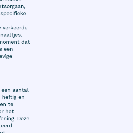
htsorgaan,
specifieke
e verkeerde
naaltjes.
t moment dat
s een
evige
 een aantal
 heftig en
pen te
or het
fening. Deze
leerd
iet