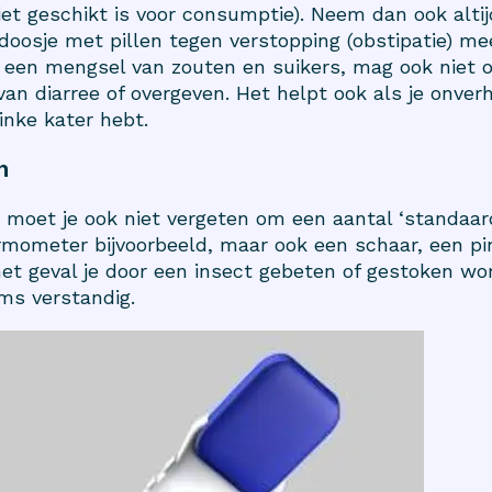
et geschikt is voor consumptie). Neem dan ook alti
doosje met pillen tegen verstopping (obstipatie) me
, een mengsel van zouten en suikers, mag ook niet o
g van diarree of overgeven. Het helpt ook als je onv
inke kater hebt.
n
s moet je ook niet vergeten om een aantal ‘standaar
ermometer bijvoorbeeld, maar ook een schaar, een p
et geval je door een insect gebeten of gestoken wor
ms verstandig.