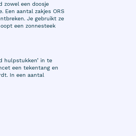
jd zowel een doosje
e. Een aantal zakjes ORS
ntbreken. Je gebruikt ze
erhoopt een zonnesteek
d hulpstukken’ in te
incet een tekentang en
dt. In een aantal