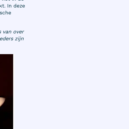
t. In deze
ische
s van over
ders zijn