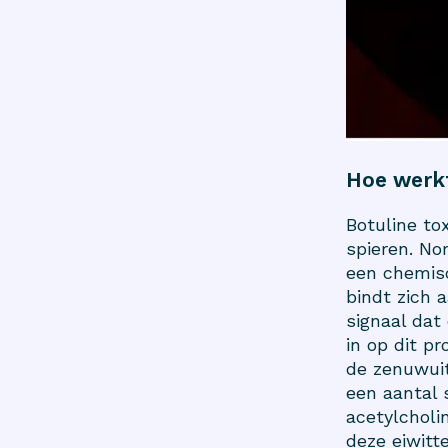
Hoe werkt
Botuline to
spieren. No
een chemis
bindt zich 
signaal dat
in op dit p
de zenuwuit
een aantal s
acetylcholi
deze eiwitt