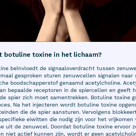
 botuline toxine in het lichaam?
xine beïnvloedt de signaaloverdracht tussen zenuw
rmaal gesproken sturen zenuwcellen signalen naar s
che boodschapperstof genaamd acetylcholine. Acety
aan bepaalde receptoren in de spiercellen en geeft 
 de spier zich moet samentrekken. Botuline toxine gr
roces. Na het injecteren wordt botuline toxine opge
einden die de spier aansturen. Vervolgens blokkeert
pecifieke eiwitten die nodig zijn voor het vrijkomen
ne uit de zenuwcel. Doordat botuline toxine ervoor z
en niet actief kunnen zijn, wordt er geen acetylchol