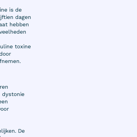
ne is de
jftien dagen
baat hebben
eveelheden
uline toxine
rdoor
afnemen.
eren
n dystonie
 een
Door
lijken. De