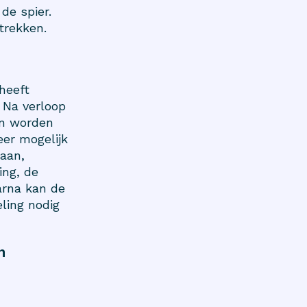
de spier.
trekken.
heeft
 Na verloop
en worden
eer mogelijk
aan,
ing, de
arna kan de
eling nodig
n