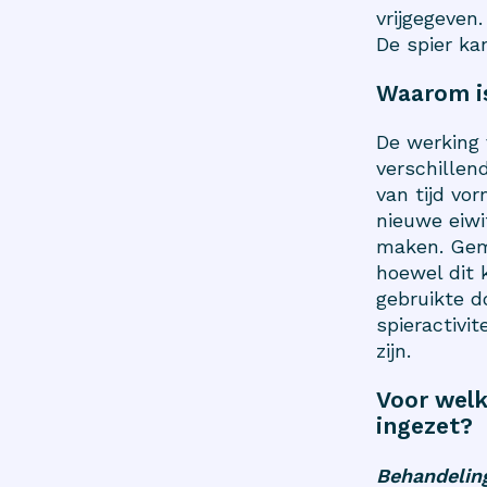
vrijgegeven
De spier ka
Waarom is 
De werking 
verschillen
van tijd vo
nieuwe eiwi
maken. Gemi
hoewel dit 
gebruikte d
spieractivi
zijn.
Voor welk
ingezet?
Behandelin