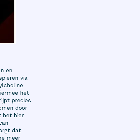
en en
pieren via
lcholine
hiermee het
ijpt precies
nomen door
 het hier
 van
orgt dat
ine meer