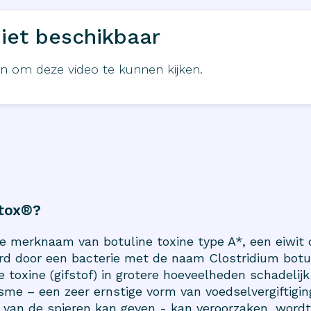
iet beschikbaar
in om deze video te kunnen kijken.
otox®?
e merknaam van botuline toxine type A*, een eiwit
rd door een bacterie met de naam Clostridium botu
 toxine (gifstof) in grotere hoeveelheden schadelijk
isme – een zeer ernstige vorm van voedselvergiftigin
van de spieren kan geven - kan veroorzaken, wordt