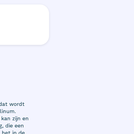
 dat wordt
linum.
 kan zijn en
g, die een
 het in de