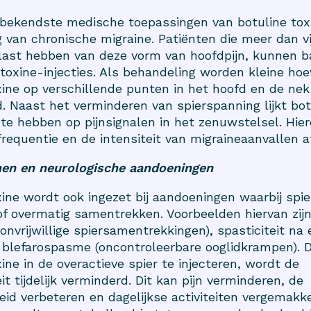
bekendste medische toepassingen van botuline toxi
 van chronische migraine. Patiënten die meer dan vi
last hebben van deze vorm van hoofdpijn, kunnen 
e toxine-injecties. Als behandeling worden kleine ho
xine op verschillende punten in het hoofd en de nek
d. Naast het verminderen van spierspanning lijkt bot
 te hebben op pijnsignalen in het zenuwstelsel. Hie
requentie en de intensiteit van migraineaanvallen 
en en neurologische aandoeningen
xine wordt ook ingezet bij aandoeningen waarbij spi
g of overmatig samentrekken. Voorbeelden hiervan zij
onvrijwillige spiersamentrekkingen), spasticiteit na
 blefarospasme (oncontroleerbare ooglidkrampen). 
ine in de overactieve spier te injecteren, wordt de
eit tijdelijk verminderd. Dit kan pijn verminderen, de
eid verbeteren en dagelijkse activiteiten vergemakke