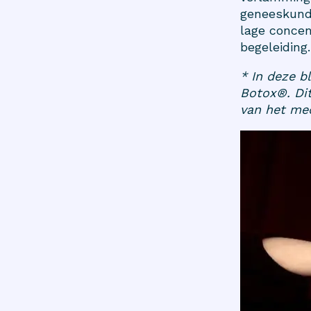
geneeskunde
lage concen
begeleiding.
* In deze b
Botox®. Di
van het med