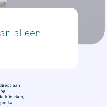
an alleen
irect aan
ing
e klinieken,
gen te