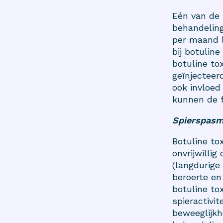
Eén van de 
behandeling
per maand 
bij botulin
botuline to
geïnjecteer
ook invloed
kunnen de f
Spierspasm
Botuline to
onvrijwilli
(langdurige 
beroerte en
botuline tox
spieractivit
beweeglijkh