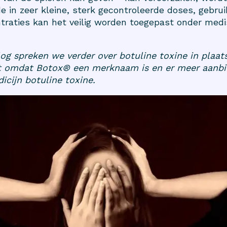
 in zeer kleine, sterk gecontroleerde doses, gebruik
traties kan het veilig worden toegepast onder med
log spreken we verder over botuline toxine in plaat
t omdat Botox®
een merknaam is en er meer aanbie
icijn botuline toxine.