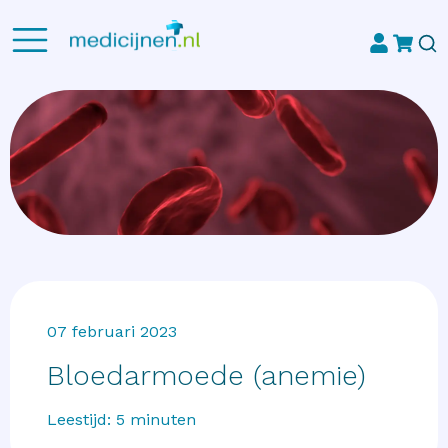
07 februari 2023
Bloedarmoede (anemie)
Leestijd:
5
minuten